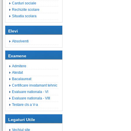
Carduri sociale
Rechizite scolare
Situatia scolara
Elevi
Absolventi
Examene
Admitere
Atestat
Bacalaureat
Certificare invatamant tehnic
Evaluare nationala - VI
Evaluare nationala - VIII
Testare cls a V-a
Legaturi Utile
Vechiul site