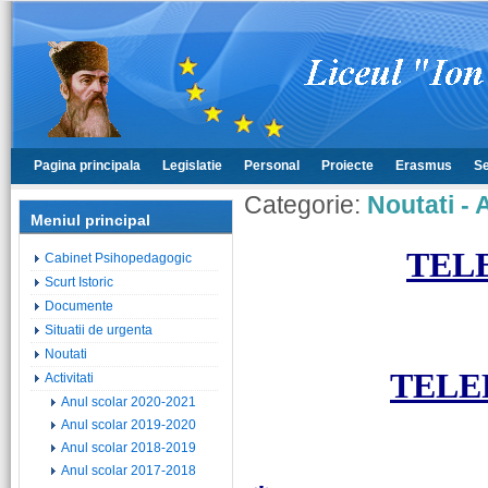
Pagina principala
Legislatie
Personal
Proiecte
Erasmus
Se
Categorie:
Noutati - 
Meniul principal
TEL
Cabinet Psihopedagogic
Scurt Istoric
Documente
Situatii de urgenta
Noutati
TELEF
Activitati
Anul scolar 2020-2021
Anul scolar 2019-2020
Anul scolar 2018-2019
Anul scolar 2017-2018