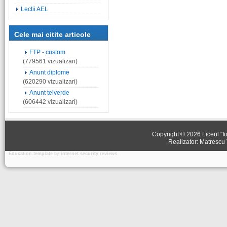
Lectii AEL
Cele mai citite articole
FTP - custom
(779561 vizualizari)
Anunt diplome
(620290 vizualizari)
Anunt telverde
(606442 vizualizari)
Copyright © 2026 Liceul "Io
Realizator: Matrescu 
Education template
by
internet security reviews
.